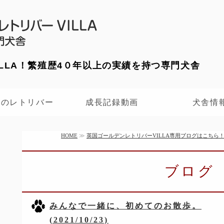
英国ゴールデン
ILLA！繁殖歴4０年以上の実績を持つ専門犬舎
舎のレトリバー
成長記録動画
犬舎情
HOME
≫
英国ゴールデンレトリバーVILLA専用ブログはこちら
ブログ
みんなで一緒に、初めてのお散歩。
(2021/10/23)