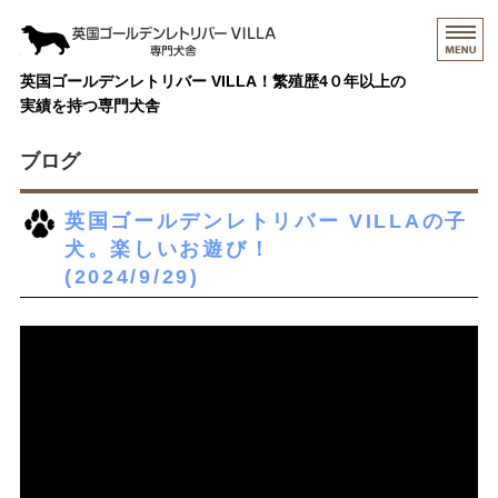
英国ゴールデンレトリバー
英国ゴールデンレトリバー VILLA！繁殖歴4０年以上の
実績を持つ専門犬舎
HOME
ブログ
当犬舎のレトリバー
英国ゴールデンレトリバー VILLAの子
犬。楽しいお遊び！
成長記録動画
(2024/9/29)
犬舎情報
お問い合わせ